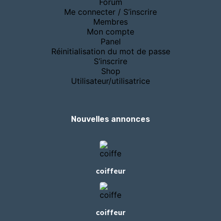
Forum
Me connecter / S’inscrire
Membres
Mon compte
Panel
Réinitialisation du mot de passe
S’inscrire
Shop
Utilisateur/utilisatrice
Nouvelles annonces
coiffeur
coiffeur