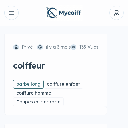
1 / 2
Privé
il y a 3 mois
135 Vues
coiffeur
barbe long
coiffure enfant
coiffure homme
Coupes en dégradé