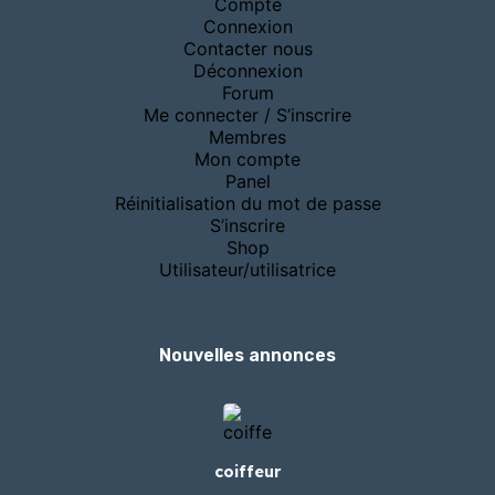
Compte
Connexion
Contacter nous
Déconnexion
Forum
Me connecter / S’inscrire
Membres
Mon compte
Panel
Réinitialisation du mot de passe
S’inscrire
Shop
Utilisateur/utilisatrice
Nouvelles annonces
coiffeur